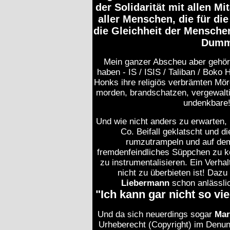
der Solidarität mit allen M
aller Menschen, die für di
die Gleichheit der Mensche
Dummh
Mein ganzer Abscheu aber gehört
haben - IS / ISIS / Taliban / Boko 
Honks
ihre religiös verbrämten Mö
morden
, brandschatzen, vergewalt
undenkbare!
Und wie nicht anders zu erwarten, 
Co. Beifall geklatscht und d
rumzutrampeln und auf dem
fremdenfeindliches
Süppchen
zu ko
zu instrumentalisieren. Ein Verha
nicht zu überbieten ist! Daz
Liebermann
schon anlässlic
"Ich kann gar nicht so vi
Und da sich neuerdings sogar
Mar
Urheberecht (Copyright) im Denun