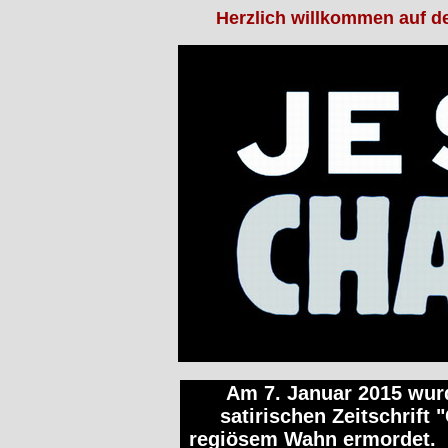
Herzlich willkommen auf 
Am 7. Januar 2015 wur
satirischen Zeitschrift 
regiösem Wahn ermordet. D